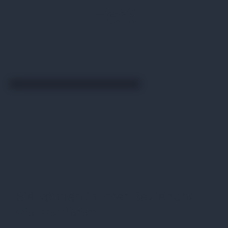
Her
?
Sie können in Ihrer Beziehung
viel verlieren
...