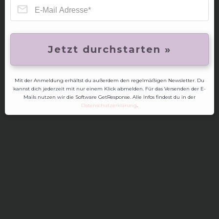
Jetzt durchstarten »
Mit der Anmeldung erhältst du außerdem den regelmäßigen Newsletter. Du
kannst dich jederzeit mit nur einem Klick abmelden. Für das Versenden der E-
Mails nutzen wir die Software GetResponse. Alle Infos findest du in der
Datenschutzerklärung
.